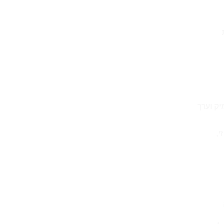
ם עם עיצוב מעמיק וערך
י,