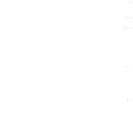
וררות
יים
ילים
 דלת
יוור