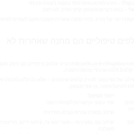
קול?
– חזרה למיטה מוקדמת? צעקות בשעות זנונות?
ע?
– בחרו דברים שיוחזקו קרוב אליה, לא רחוק
מודו ישר של הידע. בחרו מתנה שעוררה תשובה חזקה לשתיים לפחות
פים טיפוליים הם מתנה שאחרות לא
בעולם המתנות, יש כמה שחקנים ודומים. חברות כמו hilagabay.com ו-itzikcards.co.il הציעו קלפים איכותיי
 קלפים ללוח הציבורי כמתנה חשובה.
וב של גוף ונפש. לא רק קלפים וציטוטים – אלא גם כלים לתרגול פיז
 לתרגול חיצוני. זה יותר מעמוק.
ייחוד לטיפול
ינים
ערך עיצובי וקישוריות לקהילה דומה
ית
שילוב מסורת עברית וקבלה מודרנית
ים
שילוב גוף, נפש ורוח – מוצרי טאי צ’י, צילום ידיים, מדיטציה
משלבת