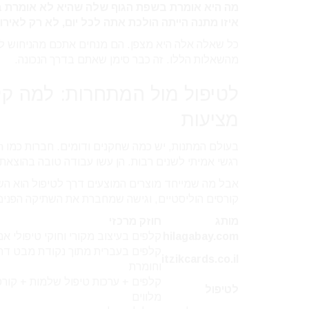
מה היא אומרת בשפת הגוף שלה שהיא לא אומרת ב
איזו מתנה הייתה הולכת אתה לכל יום, לא רק לאירו
כל שאלה אלה היא מצפן. הם מנחים אתכם מהניחוש לע
מהשאלות הללו. זה כבר סימן שאתם בדרך הנכונה.
לטיפול מול המתחרות: למה קל
מציעות
רגשי אמיתי לשנים רבות. הן עשו עבודה טובה בהוצאת
אבל מה שמייחד מוצרים המוצעים דרך לטיפול הוא השיל
קורסים הוליסטיים, וגישה שמחברת את השתיקה הפנימית
מותג
חוזק מרכזי
hilagabay.com
קלפים בעיצוב מקורי וחוקי טיפולי אמ
קלפים בעברית מתוך נקודת מבט דת
itzikcards.co.il
וחומרת
קלפים + ערכות טיפול שלמות + קורס
לטיפול
מלווים