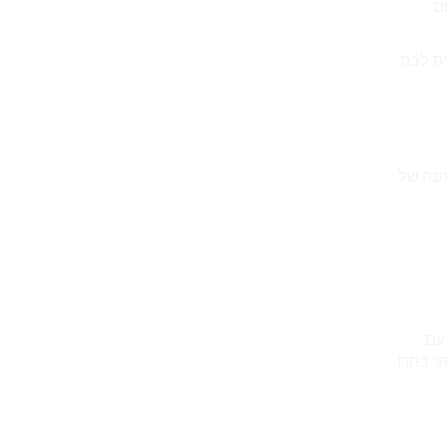
ם
ולית לבת
תנה של
 ראש. עם
מרכזית: בחרו