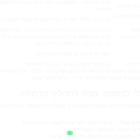
קלפי דרך היד – תמונות של כפות ידיים מכל העולם שמע
מה פנימית
מחשבה
 של שייכות
סט קלפי צילום ייחודיים עם סיטואציות משתי תקופות הח
יזית
למה טאי צ’י הוא כלי טיפולי עוצמתי כמתנה
– ערכה מתח
הסחרחורת
קלפי עם משפטי מדיטציה וציטוטים שמזינים את הרוח
סט שיוגא וקנדל טיפולי מאתר הטיפול
מוצרי טי טיפוליים, שמנים ליעודקים
ב ביחד
קורס זוגי מקצר בטאי צ’י או טיפול באמנות
ונות אותנטיות של כפות ידיים שצולמו ברחבי העולם. כל תמונה היא
צריך עכשיו? זה לא חיזוי גורל – זה כלי לחקר עצמי.
בלי לפספס: מפה לתהליך הבחירה
וונות שיביאו אתכם למקום הנכון. שאלות אלה עוקפות את הניחוש הע
זוג שלי?
– עייפות? חוסר כיוון? צורך לשמוע שהיא בסדר?
ים לעצמה, לרווחתה, לעבודת פנים
?
– זמן קרוב, זמן לנשימה, זמן להביט פנימה