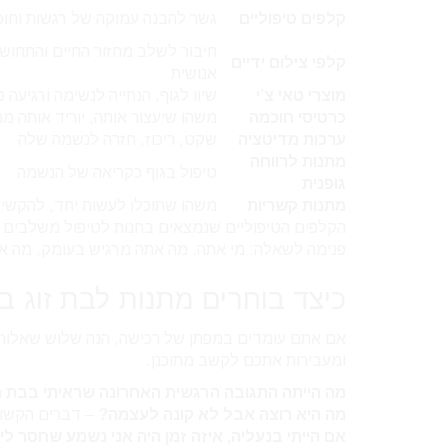
קלפים טיפוליים
גשר להבנה עמוקה של רגשות וחוכ
חיבור לשלב מחזור החיים והתחושה
קלפי צילום ידיים
אנושית
מוצרי טאי צ’י
שיוו לגוף, הנחייה לנשימה ורגיעה פ
כרטיסי חוכמה
משהו שיעצור אותה, יוריד אותה מ
ערכות מדיטציה
שקט, ריכוז, חזרה לנשמה שלה
מתנות לרווחה
טיפול בגוף כקריאה של הנשמה
גופנית
מתנות קשריות
משהו שתוכלו לעשות יחד, להקשי
הקלפים הטיפוליים שנמצאים בחנות לטיפול משלבים תמ
פנימה לשאלה: מי אתה, מה אתה מרגיש בעומק, מה אתה 
כיצד בוחרים מתנות לבת זוג 
אם אתם עומדים במפתן של רכישה, הנה שלוש שאלות מכ
ומעבירות אתכם לקשב מתוכנן.
מה הייתה התגובה הרגשית האחרונה שראיתי בבת ה
מה היא רוצה אבל לא קונה לעצמה?
– דברים הקשור
אם הייתי בנעליה, איזה זמן היה אני נשמע שחסר לי