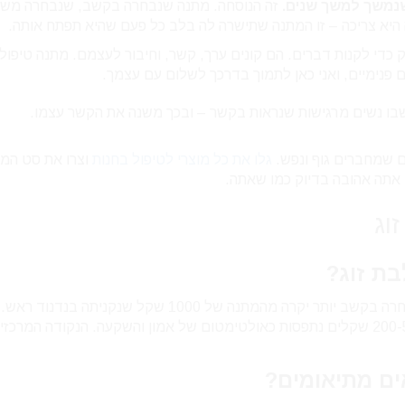
שנמשך למשך שנים.
זה הנוסחה. מתנה שנבחרה בקשב, שנבחרה משו
 היא צריכה – זו המתנה שתישרה לה בלב כל פעם שהיא תפתח אותה.
לא קונים דברים רק כדי לקנות דברים. הם קונים ערך, קשר, וחיבור לעצמם. מתנה טיפ
ם פנימיים, ואני כאן לתמוך בדרכך לשלום עם עצמך.
בו נשים מרגישות שנראות בקשר – ובכך משנה את הקשר עצמו.
ם שמחברים גוף ונפש.
גלו את כל מוצרי לטיפול בחנות
וצרו את סט המ
 אתה אהובה בדיוק כמו שאתה.
וג
ת זוג?
מתנה של 100 שקל שנבחרה בקשב יותר יקרה מהמתנה של 1000 שקל שנקניתה בנדנוד
זאת, מחקרים מצביעים על כך שמתנות בטווח של 200-500 שקלים נתפסות כאולטימטום של אמון והשקעה. הנקודה ה
ים מתיאומים?