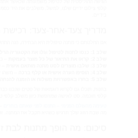
הגישה ההוליסטית של לטיפול משמעותה שכאשר אתה קו
קלפי צילום ידיים שלנו, למשל, משלבים את היד כסמל
בידיים.
מדריך צעד-אחר-צעד: רכישת מ
אם החלטתם כי מתנה טיפולית היא הבחירה, הנה התהל
שלב 1: כנסו לחנות לטיפול וגלו את הקטגוריה הרלוונטית
שלב 2: קראו את התיאור של כל מוצר בעמקות
– כל
שלב 3: שלבו מוצרים לסט מתנה מותאם אישית
– ק
שלב 4: הוסיפו הערה אישית או קלף ברכה
– משהו ש
שלב 5: בחרו באפשרויות משלוח או הזמנה להנחה
בחנות, תוכלו גם לקרוא דוגמאות של סטים שנבנו כבר.
קלפי חוכמה. סט לאישה שמחפשת כיוון משלב קלפי טיפ
טעימה מהעולם הפנימי – התנסו לפני שאתם בוחרים
– 
מה שבת הזוג שלך תרגיש כשהיא תקבל את המתנה. זה
סיכום: מה הופך מתנות לבת זו