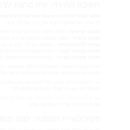
תשובה מהירה: איזו מתנה לבת
מתנה טובה לבת זוג היא אחת שמראה שראית אות
מי שהיא, מה שמעוררת בה, ואיך היא רוצה להרגיש.
מתנות חווייתיות
– קלפי טיפול, ערכות מדיטציה, חוויו
מתנות אישיות
– משהו שעוסק במעמקי מי היא, לא ב
מתנות לרווחה נפשית
– ממשקי טאי צ’י, קלפי צילום י
מתנות מכוונות לעונה
– בחורף כוסות מיוחדות לתה טי
מתנות שקשרן בקרבה
– משהו שיעודדה להשתוק, לה
על פי מחקר משפחתי המעקב אחרי 342 משפחות,
win
מתנות שנבחרו בקשב עמוק לצרכים הנפשיים של הצד ה
כדי להתחיל בנתיב הנכון, ספרו לעצמכם: מה נושמת ב
לשאלה הזו היא כבר 70% מהרכישה המושקלת.
אודות לטיפול ומה מייחד את הגישה שלנו
נגוע בדיוק ב
ואני תומך בדרך שלך לשלום עם עצמך.
פסיכולוגיית המתנה: למה מתנ