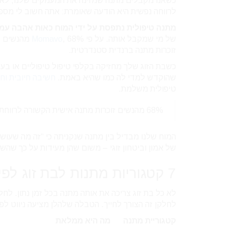
כשאנו מקבלים מתנה שמזינה את המעמקים שלנו, לא 
לרווחה נפשית היא הודעה שאומרת: אתה חשוב לי מספ
מתנה טיפולית נתפסת על ידי המוח כאות אהבה עמוק
של מי שמקבל אותה. על פי
Momavo
זוכרות מתנה ברנדית סטנדרטית.
כשבת הזוג שלך מחזיקה בקלפי טיפול טיפוליים או בערכ
שהוקדש למדי לה כמו שהיא באמת.
חשיבה חיובית וחי
טיפולית משלמת.
68% מהנשים זוכרות מתנה אישית הקשורה לרווחתן הנפשית לאורך שנים, משום שהיא נוגעת בנקודה פנימית שלהן.
המוח שלנו מבדיל בין מתנה שנקניתה כי “זה מה שעושי
של אמון וביטחון זוגי – משום שהן מעידות על כך שהש
7 קטגוריות מתנות לבת זוג לפי האנרגיה שהיא צריכה עכשיו
לא כל בת זוג צריכה את אותה מתנה בכל זמן נתון. לח
לחלקן זה הצורך לחייך. הטבלה שלהלן מציעה ניווט לפ
קטגוריית מתנה
מה היא ממלאת