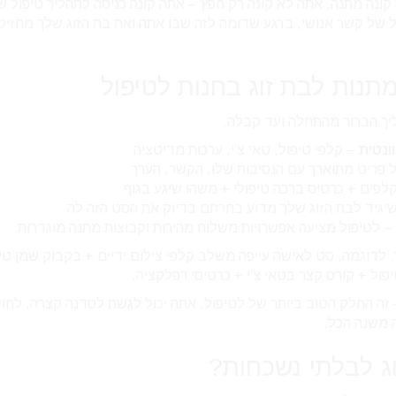
נה מתנה, אתה לא קונה רק חפץ – אתה קונה כניסה לתהליך טיפול ש
 של קשר אנושי, ברגע שדומה לזה שבו אתה ואת בת הזוג שלך מחזיק
תנות לבת זוג בחנות לטיפול
יך הברור מהתחלה ועד קבלה.
– קלפי טיפול, טאי צ’י, ערכות מדיטציה
 פריט מתוארך עם הנסיבות שלו, הקשר, הערך
לפים + כרטיס ברכה טיפולי + משהו שיגע בגוף
יגיד לבת הזוג שלך מדוע בחרתם בדיוק את הסט הזה לה
– לטיפול מציעה אפשרויות משלוח מהירות וקבוצות מתנה מוגדרות
 לדוגמה, סט לאישה עייפה משלב קלפי צילום ידיים + בקבוק שמן טיפ
ול + קורס קצר בטאי צ’י + כרטיסי רפלקציה.
זה החלק הטוב ביותר של לטיפול. אתה יכול לגשת לסדנה קצרה, לחו
 משנה הכל.
ג לבלתי נשכחות?