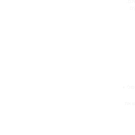
לם.
ים
ולי +
ש את