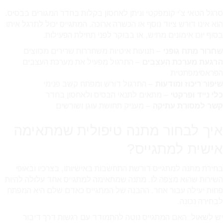
סרגל הטאי צ’י קומפקטי וניתן לאחסון בקלות בחדר המגורים בבסיס.
הוא אינו דורש ציוד נוסף או הכשרה ארוכה. המתגייס יכול לתרגל איתו
בסוף יום אימונים מתיש, או בבוקר לפני תחילת הפעילות.
שחרור מתח גופני
– תנועות איטיות משחררות שרירים מכווצים
הרגעת מערכת העצבים
– התרגול מפעיל את מערכת העצבים
הפראסימפתטית
שיפור ריכוז ומודעות
– התרגול דורש ומפתח קשב פנימי
כלי נייד ופרקטי
– מתאים לתנאי הבסיס ולאחסון בחדר
קשר למסורת עתיקה
– מעניק תחושת עוגן ושורשים
איך לבחור מתנה טיפולית שמתאימה
אישית למתגייס?
בחירת מתנה למתגייס דורשת התחשבות באישיותו, בצרכיו ובאופי
השירות שהוא מצפה לו. מתנה שמתאימה למתגייס אחד עלולה להיות
פחות יעילה עבור אחר. ההבנה של המתגייס כאדם שלם היא המפתח
לבחירה נכונה.
יש לשאול: האם המתגייס נוטה להתמודד עם רגשות דרך דיבור