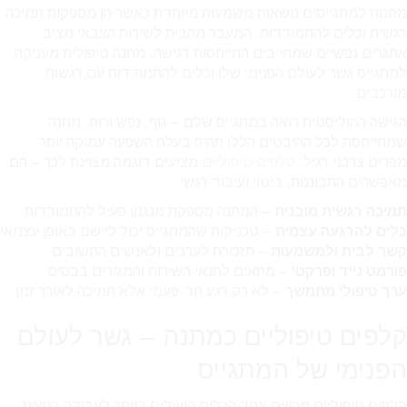
מתנות למתגייסים נושאות משמעות מיוחדת כאשר הן מספקות תמיכה
רגשית וכלים להתמודדות. המעבר מהבית לשירות הצבאי מציב
אתגרים נפשיים שמחייבים התייחסות רגישה. מתנה טיפולית מעניקה
למתגייס גשר לעולם הפנימי שלו וכלים להתמודדות עם רגשות
מורכבים.
הגישה ההוליסטית רואה במתגייס שלם – גוף, נפש ורוח. מתנה
שמתייחסת לכל ההיבטים הללו תהיה בעלת השפעה עמוקה יותר
מפריט צרכני רגיל.
קלפים טיפוליים
מציעים דוגמה מצוינת לכך – הם
מאפשרים התבוננות, ביטוי ועיבוד רגשי.
תמיכה רגשית מובנית
– המתנה מספקת מנגנון פעיל להתמודדות
כלים להרגעה עצמית
– טכניקות שהמתגייס יכול ליישם באופן עצמאי
קשר לבית ולמשמעות
– תזכורת לערכים ולאנשים החשובים
פורמט נייד ופרקטי
– מתאים לתנאי השירות והמגורים בבסיס
ערך טיפולי מתמשך
– לא רק רגע חד-פעמי אלא תמיכה לאורך זמן
קלפים טיפוליים כמתנה – גשר לעולם
הפנימי של המתגייס
קלפים טיפוליים מהווים אחד הכלים היעילים ביותר לעבודה רגשית.