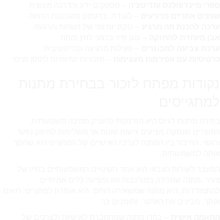
ספרי מיינדפולנס ומדיטציה
– מספקים ידע והדרכה מעשית
שמנים אתריים מרגיעים
– לוונדה, ברגמוט ותערובות הרגעה
ערכה להכנת תה מרגיע
– טקס יומיומי של השהות והרגעה
אבן מיוחדת להחזקה
– עוגן פיזי ברגעי לחץ ומתח
ערכת צביעה למבוגרים
– פעילות מרגיעה ומדיטטיבית
כרטיסיות עם אפירמות מעצימות
– תזכורות יומיומיות לחוסן פנימי
נקודות מפתח לזכור בבחירת מתנות
למתגייסים
בחירת מתנות לגיוס היא הזדמנות להעניק תמיכה משמעותית.
המוצרים שנסקרו מציעים גישות שונות אך משלימות לחיזוק נפשי
ורגשי. החיבור בין המתנה לצרכיו האישיים של המתגייס הוא שהופך
אותה למשמעותית.
המעבר לשירות הצבאי הוא אחד השינויים המשמעותיים בחייו של
צעיר. מתנה שמכירה במורכבות הזו ומציעה כלים אמיתיים
להתמודדות, היא מתנה שמשאירה חותם. היא אומרת למתגייס: רואים
אותך, מבינים את האתגר, ותומכים בך.
התאמה אישית
– בחרו מתנה שמתחברת לאישיות ולצרכים של