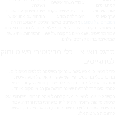
עיבוד רגשות אישיים
למתגייסים
האישית
אופן השימוש
מדיטציה אישית שקטה
שיחה ושיתוף עם אחרים
ערך טיפולי
חיבור לתת מודע
הזדהות עם מגוון אנושי
המוצרים של Latipul
מתאפיינים בגישה הוליסטית שמכבדת את
המשתמש. הקלפים אינם כלי אבחוני אלא מרחב להתבוננות וצמיחה.
עבור מתגייסים, שנמצאים בתקופה של שינוי והתפתחות, זוהי גישה
שמתאימה בדיוק לצרכים שלהם.
סרגל טאי צ’י: כלי מדיטטיבי פשוט וחזק
למתגייסים
סרגל הטאי צ’י מציע גישה שונה אך משלימה לקלפים הטיפוליים.
מדובר בכלי מדיטטיבי פיזי שמאפשר תרגול של תנועה איטית
ומודעת. הסרגל מחבר בין הגוף לנפש דרך תנועה שקטה, ומציע
למתגייסים דרך להרגעה שאינה דורשת זמן רב או מקום מיוחד.
הקשר לצ’י גונג ולטאי צ’י מעניק לסרגל עומק תרבותי ופילוסופי. אלו
שיטות עתיקות שהוכיחו את יעילותן בהפחתת מתח וחרדה. עבור
מתגייסים שחווים לחץ ודרישות גבוהות, הסרגל מציע דרך נגישה
להתנסות בשיטות אלו.