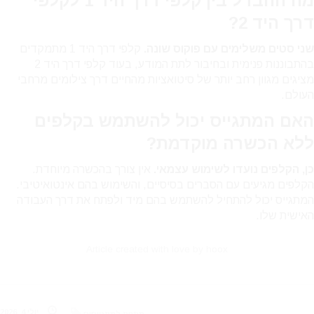
מה ההבדל בין קלפי דרך היד 1 לקלפי
דרך היד 2?
שני סטים משלימים עם פוקוס שונה.
קלפי דרך היד 1 מתמקדים
בהתבוננות פנימית ובחיבור לתת המודע, בעוד קלפי דרך היד 2
מציגים מגוון רחב יותר של סיטואציות מהחיים דרך צילומים מרחבי
העולם.
האם המתגייס יכול להשתמש בקלפים
ללא הכשרה מוקדמת?
כן, הקלפים נועדו לשימוש עצמאי.
אין צורך בהכשרה מיוחדת.
הקלפים מגיעים עם הסברים בסיסיים, והשימוש בהם אינטואיטיבי.
המתגייס יכול להתחיל להשתמש בהם מיד ולפתח את דרך העבודה
האישית שלו.
Article created with love by
hoox
יולי 4, 2026