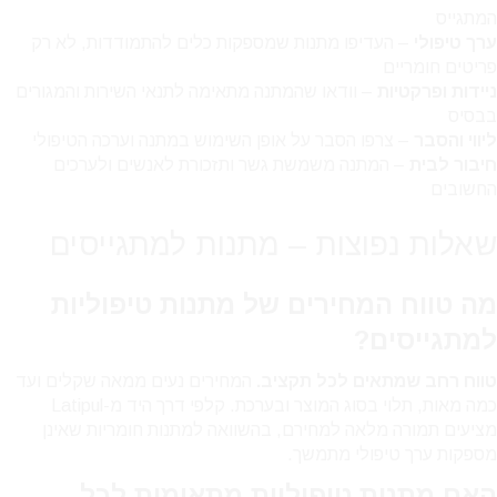
המתגייס
ערך טיפולי
– העדיפו מתנות שמספקות כלים להתמודדות, לא רק
פריטים חומריים
ניידות ופרקטיות
– וודאו שהמתנה מתאימה לתנאי השירות והמגורים
בבסיס
ליווי והסבר
– צרפו הסבר על אופן השימוש במתנה וערכה הטיפולי
חיבור לבית
– המתנה משמשת גשר ותזכורת לאנשים ולערכים
החשובים
שאלות נפוצות – מתנות למתגייסים
מה טווח המחירים של מתנות טיפוליות
למתגייסים?
טווח רחב שמתאים לכל תקציב.
המחירים נעים ממאה שקלים ועד
כמה מאות, תלוי בסוג המוצר ובערכת. קלפי דרך היד מ-Latipul
מציעים תמורה מלאה למחירם, בהשוואה למתנות חומריות שאינן
מספקות ערך טיפולי מתמשך.
האם מתנות טיפוליות מתאימות לכל