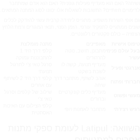
ושיחה? האם הוא מעדיף פעילות גופנית? האם הוא אדם שמתחבר
לדימויים חזותיים? התשובות לשאלות אלו יכוונו לסוג המתנה המתאים.
גם אופי השירות משפיע. מתגייס ליחידה קרבית עשוי להזדקק לכלים
שונים ממתגייס לתפקיד עורפי. הזמן הפנוי, תנאי המגורים ורמת הלחץ
הצפויה – כולם פקטורים רלוונטיים.
טיפוס אישיות
מאפיינים
מתנה מומלצת
בעל עולם פנימי
מתבונן, חושב, נוטה
קלפי דרך היד 1
עשיר
להרהורים
להתבוננות עמוקה
מעדיף תנועה, קשה לו
סרגל טאי צ’י לתרגול
אנרגטי ופעיל
לשבת בשקט
תנועתי
אוהב לשתף, מתחבר דרך
קלפי דרך היד 2 לשיתוף
חברותי ופתוח
שיחה
עם אחרים
מעדיף כלים קונקרטיים
שילוב של קלפים וסרגל
מעשי ופשוט
וברורים
טאי צ’י
קלפי הצילום עם האיכות
רגיש ויצירתי
מתחבר לאמנות ויופי
האסתטית
השוואה: Latipul לעומת ספקי מתנות
אחרים למתגייסים