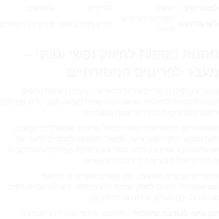
למתגייסים
רגשית
לחיילים
שימושים
הסברים לשימוש
ליווי והדרכה
מידע מוצר בסיסי
מידע על הקלפים
טיפולי
מתנות נוספות לחיזוק נפשי וגופני –
מעבר לפריטים המסורתיים
מעבר לקלפים טיפוליים וסרגל הטאי צ’י, קיימים רעיונות נוספים
למתנות תמיכה לחיילים. הגישה ההוליסטית מציעה מגוון כלים שיכולים
לתמוך במתגייסים בדרכים שונות ומשלימות.
מתנות חיזוק למתגייסים יכולות לכלול פריטים שמעודדים הקשבה
לגוף ולנפש. יומן רישום אישי, למשל, מאפשר למתגייס לתעד את
חוויותיו ולעבד אותן בכתיבה. ספרי עיון בתחומי הפסיכולוגיה החיובית
או המיינדפולנס מציעים ידע וכלים מעשיים.
תכשירים טבעיים להרגעה, כמו שמנים אתריים או תרופות
הומיאופתיות, יכולים לספק תמיכה ברגעי מתח. בשילוב עם הקלפים
או הסרגל, הם יוצרים ערכת תמיכה מקיפה.
יומן אישי לכתיבה טיפולית
– מאפשר עיבוד רגשי דרך הכתיבה