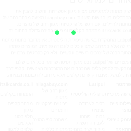
שוק מתנות למתגייסים מציע מגוון אפשרויות, וחשוב להבין את
ההבדלים בין הגישות השונות. hilagabay.com מציעה מבחר רחב של
מתנות לחיילים, עם דגש על פרקטיות ומגוון רחב של מוצרים.
itzikcards.co.il מתמחה בקלפים ומציעה בחירה גדולה בתחום זה.
Latipul מתמקדת בגישה טיפולית הוליסטית. אין מדובר בחנות מתנות
רגילה אלא במרחב שמציע כלים לעבודה פנימית. המוצרים פותחו
מתוך הבנה של צרכים רגשיים ונפשיים, ולא רק כפריטים צרכניים.
המוצרים של Latipul נבנו מתוך תפיסה שרואה בכל אדם שלם,
ומבקשת לספק כלים שמכבדים את המורכבות האנושית. קלפי דרך
היד, למשל, אינם רק ערכת קלפים אלא מרחב להתבוננות וצמיחה.
פרמטר
Latipul
hilagabay.com
itzikcards.co.il
מגוון רחב של
גישה מרכזית
טיפולית הוליסטית
התמחות בקלפים
מתנות
פילוסופיית
כלים לעבודה
פריטים פרקטיים
מבחר קלפים
מוצר
פנימית
וחומריים
מגוון
גבוה – פותחו
תלוי בסוג
עומק טיפולי
משתנה לפי המוצר
לעבודה רגשית
הקלפים
התאמה
מיקוד ישיר בתמיכה
מתנות כלליות
קלפים למגוון