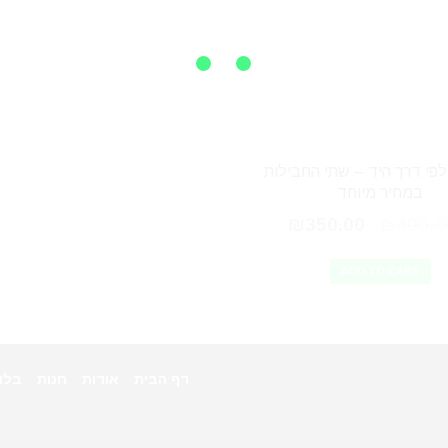
פי דרך היד – שתי החבילות
במחיר מיוחד
₪
350.00
₪
400.0
ADD TO CART
דף הבית
אודות
חנות
בלו