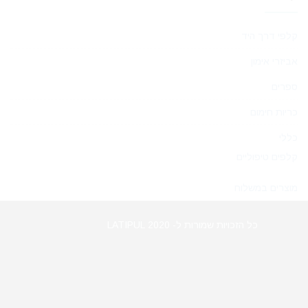
קלפי דרך היד
אביזרי אימון
ספרים
כריות חימום
כללי
קלפים טיפוליים
מוצרים במשלוח
כל הזכויות שמורות ל- LATIPUL 2020