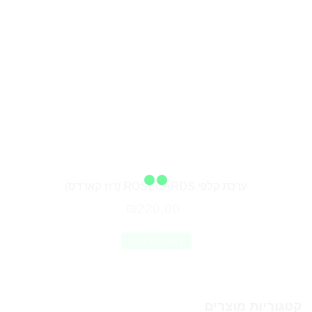
ערכת קלפי ROSECARDS (רוז קארדס)
₪
220.00
ADD TO CART
קטגוריות מוצרים