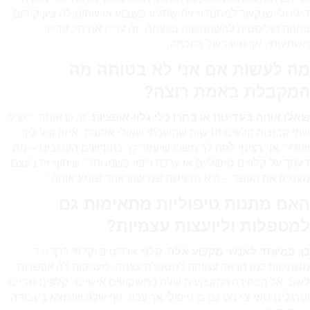
דיגיטלי שנקשר למתנה פיזית שתגיע בשבוע או שתינן לה ציון קידום
בחנות הוליסטית להשתמשות בעצמה. זה עדיין אמיתי, עדיין
משמעותי, אך משודשל בחכמה.
מה לעשות אם אני לא בטוחה מה
המקבלת באמת רוצה?
שאלו אותה בעדינות או בחרו כלי גלוי-אופציות.
זה כן אומר: “יש לי
שתי קבוצות קלפים חדשות שחשבתי שאולי אוהבת. איזה קול ליך
יותר?” או “רציתי לתת לך משהו שיעזור לך בחודשים הקרובים – מה
דעתך על קלפים טיפוליים או ערכת ריפוי בשמנות?” שיתוף זה בעצם
מעמיק את הקשר – היא מרגישה שמישהו אחר שומע אותה.”
האם מתנות טיפוליות מתאימות גם
למטפלות וליועצות עצמיות?
כן, במיוחד לאנשי מקצוע אלה.
קלפי ארכיטיפ וקלפי דרך היד
משמשות כמו מראה עמוקה למטפלת עצמה, מעניקות לה אפשרות
לשוב אל הבחירה המקצועית שלה במשקופים אישיים. קלפים מדיים
וסרגלים טאי צ’י הם גם כן טיפולי אך עבור גוף שלה שנמצא בעבודה