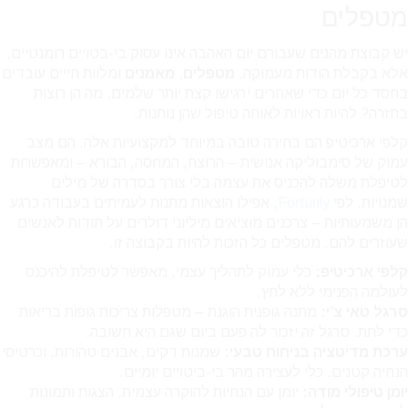
מטפלים
יש קבוצת מהנים שעבורם יום האהבה אינו עסוק בי-בטויים רומנטיים,
אלא בקבלת הודות מעמוקה.
מטפלים
,
מאמנים
ומלוות חייים עובדים
בחסד כל יום כדי שאחרים ירגישו קצת יותר שלמים. מה הן רוצות
בחזרה? להיות ראויות לאותה טיפול שהן נותנות.
קלפי ארכיטיפ הם בחירה טובה במיוחד למקצועיות אלה. הם מצב
עמוק של סימבוליקה אנושית – הרוצח, המחסה, הבורא – ומאפשרות
לטיפלת משלה להכניס את עצמה בלי צורך בסדרה של מילים
שמנויות. לפי
Fortunly
, אפילו הוצאות מתנות לעמיתים בעבודה כרגע
הן משמעותיות – צרכנים מוציאים מיליוני דולרים על תודות לאנשים
שעוזרים להם. מטפלים כל הזכות להיות בקבוצה זו.
קלפי ארכיטיפ:
כלי עמוק לתהליך עצמי, מאפשר לטיפלת להיכנס
לעולמה הפנימי ללא לחץ.
סרגל טאי צ’י:
מתנה גופנית הוגנת – מטפלות צריכות גופות בריאות
כדי לתת. סרגל זה יזכור לה פעם ביום שגם היא חשובה.
ערכת מדיטציה בניחוח טבעי:
שמנות דקים, אבנים טהורות, וכרטיסי
הנחיה קטנים. כלי לעצירה מהר בי-ביטויים יומיים.
יומן טיפולי מודה:
יומן עם הנחיות להוקרה עצמית, הצגות ותמונות