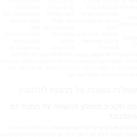
מוצרים
סרגלים, יומנים –
קדיים, בעיקר
וקלפים מעברים –
טיפוליים
אקוסיסטם מלא
פריטי היחידה
התמחה צרה
צמודה לטון נשי ורך,
גישה מסחרית
קלפים בלבד, ללא
גישה
עם הודיעה לנפש בתוך
יותר, פחות
שיתוף ערכה או
הוליסטית
החיים
טוענה של תוכן
סיפור
מטפלים, מעידי חיים,
קונים חזרה,
מעינים דיגיטליים,
מתאים
צרכנים שמחפשים
צרכנים
קונים מומחים
ל…
טקס מלא
רב-כיווניים
בקלפים עברים
מה שמבדיל את Latipul בעצמה היא יכולתה לגשר בין הקניה ובין
החוויה. כשאתה קונה מ-Latipul, אתה לא רק מקבל קלפים; אתה קובל
עם מדריך רך לעצמי-טיפול, עם קבלת חודשית, עם תוכן שלי כותב
היא יודעת שתבואי לשאול אותו שוב.”
שאלות נפוצות על מתנות לוולנטיין
מה תקציב מומלץ להוצאה על מתנת יום
האהבה?
התקציב אינו קריטי כל עוד הוא משמעותי.
לפי הנתונים שהובאו,
ממוצע הוצאה לנפש הוא כ-199 דולר, אך מתנות טיפוליות באות בטווח