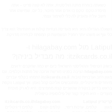
כשאתה בוחרת מתנה הוליסטית, אתה לא קונה פריט – אתה
מיסדה טקס. טקס בו אדם אחר מזכור, כל יום, שמישהו אחר
חשב עליה ומעניק לה כלי לשימור עצמי.
השאלה הגדולה היא: היא מעדיפה הנחיות קולות או חזותיות? הוא צריך
כלי גוף או משהו יותר רוחני? הנשמעות הן המפתח לבחירה מדויקת.
Latipul מול hilagabay.com ו-
itzikcards.co.il: מה מבדיל ביניהן?
בשוק הטיפולי וההוליסטי הישראלי כיום יש כמה שחקנים ידועים.
hilagabay.com
הציבה בפנינו מורשת ארוכה של מתנות וקלפים, עם
מגוון רחב וערבויות טובות.
itzikcards.co.il
התמחו בקלפי עברים
מיוחדים ודיגיטליים, ומתגבשים אליהם קהל נאמן. אך Latipul נוקפת
בראש בדיוק בנקודה שהשניים קצת מחמיצים: היא לא רק מוכרת
מוצרים – היא תיקיד קצר של פילוסופיה טיפולית.
קריטריון
Latipul
hilagabay.com
itzikcards.co.il
מגוון
קלפים, ערכות ריפוי,
קלפים וקונס
קלפים דיגיטליים