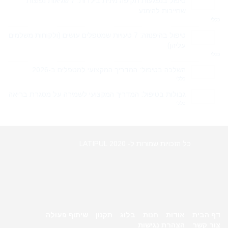
טיפול בנפגעות תקיפה מינית בילדות: 7 שגיאות נפוצות
שחייבות להימנע
כללי
טיפול בהיפנוזה: 7 טעויות שמטפלים עושים (ולקוחות משלמים
עליהן)
כללי
השלכה בטיפול: המדריך המקצועי למטפלים ב-2026
כללי
גבולות בטיפול: המדריך המקצועי לשמירה על מסגרת בריאה
כללי
כל הזכויות שמורות ל- LATIPUL 2020
דף הבית
אודות
חנות
בלוג
תקנון
שיתוף פעולה
צור קשר
הצהרת נגישות