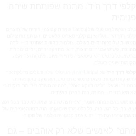
קלפי דרך היד: מתנה שפותחת שיחה
פנימית
בלב הטיפול הטיפולי של Latipul עומדת קבוצה ייחודית של מוצרים:
קלפי דרך היד. אלה אינם קלפי טארוט קלאסיים; הם תמונות צילום
ממשיות של כפות ידיים בעולם, צולמות בחוויות אותנטיות – ילדה
מחייכת, קשיש עם ידיים חוצות, דואו מחזיקה ידיים, ידיים עובדות
בדשא. כל כרטיס הוא סיטואציה מחיי היומיום, מינקות ועד זקנה,
מקומות שונים בעולם.
קלפי דרך היד
של
Latipul והחזון הטיפולי שלה
פעולים כדלקת אור
לתשוקות חבויות. כשאדם משיכה כרטיס, הוא נוקב בתוך החוויה
בתמונה ושואל: “למה דווקא הזה?”, “מה זה מעורר בי?” הם חזקים כי
לא תיאורטיים – הם רטובים בחיים אמיתיים.
השימוש בהם כמתנה אומר: “אני רוצה שתדעי שאת לא לבד בכל רגש
שיש בך. כל רגש הזה, כל כלנו מרגישים אותו. הנה תמונה אמיתית של
מישהו אחר שגם כך.” זה עוצמה קטגוריה שלמה של תקווה.
מתנה לאנשים שלא רק אוהבים – גם