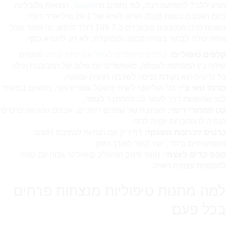
תגיע ללב? להפתעה רבה, לפי נתונים מ
Sender
, הוצאות גלובליות
ביום האהבה בשנת 2026 הגיעו לשיא של 29.1 מיליארד דולר,
כשהצרכנים ממוצעים מבזבזים כ-199.7 דולר לנפש. זה אומר שכל
אחת יכולה לבחור בצורה חכמה וממוקדת, לא רק להוציא כסף.
קלפים טיפוליים:
קלפים טיפוליים לעורר את התת-מודע
פותחים
שיחה בין המנותנת לעצמה, מאפשרים יום שלם של התבוננות וגילוי.
כל כרטיס הוא נקודת כניסה לשכבה רגשית עמוקה.
סרגל טאי צ’י:
כלי הוליסטי לשיווי משקל גופני ורוחני, מתאים במיוחד
למי שחיפשת דרך לעזור לה להתחבר לגופה.
קט תמחורי ריפוי:
תערובת של שמנים ריחניים, אבנים טהורות וכרטיסי
הנחיה להתחברות יומית לרוח.
כרטיס זיכרונות משותף:
דף ריק עם הנחיות לכתיבת רגעים
משמעותיים ביחד, יוצר קשר לאורך הזמן.
קונס קדים לעצמי:
מוצר פינוק המשלב קוואליטי גבוה עם כוונה
להטפחת עצמית ראויה.
למה מתנות טיפוליות מנצחות פרחים
בכל פעם