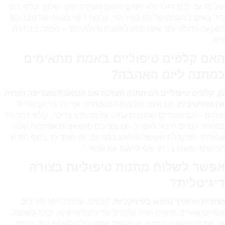
של 40 עד 150 דולר ולא מתים משום הערך הרוחני שלהן. קלפי דרך
היד באים בדוגמה של 50-80 דולר, ערכות ריפוי בטווח של 80-120.
השקעה גדולה יותר אינה סימן לאהבה גדולה יותר – חכמה בבחירה
היא.
האם קלפים טיפוליים באמת מתאימים
כמתנה ליום האהבה?
כן, קלפים טיפוליים הם מתנה מצוינת אם הנמענת מעדיפה הנחיה
אינטואיטיבית.
הם אינם סוג מתנה סטנדרטי אך זהו בדיוק הגדול
שלהם – הם מעידים שחשבת עמוק על מה היא צריכה. קלפי דרך היד
במיוחד יוצרים חיבור רגשי כי הם מציעים סיטואציות אמיתיות שלא
אמורות. המקבלת שעושה שימוש בהם יום-יום תגיד לך בסוף חודש:
“זה שינה משהו בדרך שלי לראות את עצמי.”
אפשר לשלוח מתנות טיפוליות בצורה
דיגיטלית?
מחצית מהערך נמצא בפיזיקליות.
קלפים, ערכות ריפוי ורכיבים
גופניים אחרים מהווים חוויה טקטיל שדיגיטליות אינה יכולה לשכפל.
אך אם הנמענת חיה רחוק או נוסעת, אתה יכולה לשלוח קוד הנחיה