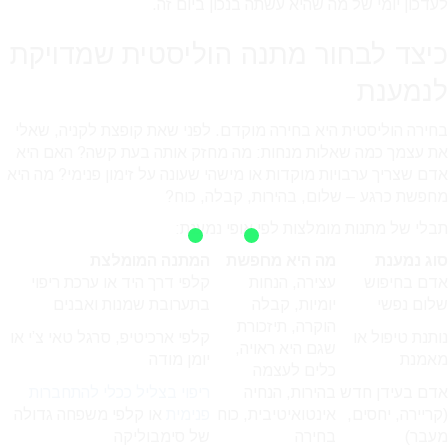
לעדכון יומי של מה שהיא עשתה בנכון ביום זה.
כיצד לבחור מתנה הוליסטית שמדויקת
לנמענת
בחירה הוליסטית היא בחירה מוקדם. לפני שאת קופצת לקניה, שאלי
את עצמך כמה שאלות מנחות: מה מחזק אותה בעת קשה? האם היא
אדם שצריך ערבויות מוקדות או מישהי שעונה על זימון פנימי? מה היא
מחפשת כרגע – שלום, בהירות, קבלה, כוח?
תבלי של מתנות מומלצות לפי אופי נמענת:
סוג נמענת
מה היא מחפשת
המתנה המומלצת
אדם בחיפוש
עצירה, הנחות
קלפי דרך היד או ערכת ריפוי
שלום נפשי
יומיות, קבלה
בתערובת שמנות ואבנים
הוקרה, תיזכורת
נותנת טיפול או
קלפי ארכיטיפ, סרגל טאי צ’י או
שגם היא ראויה,
מאמנת
יומן מודה
כלים לעצמה
אדם בעידן חדש
בהירות, הנחיה
ריפוי בצליל ככלי להתחברות
(קריירה, יחסים,
אינטואיטיבית, כוח
פנימית
או קלפי משפחה גדולה
מעבר)
בחירה
של סימבוליקה